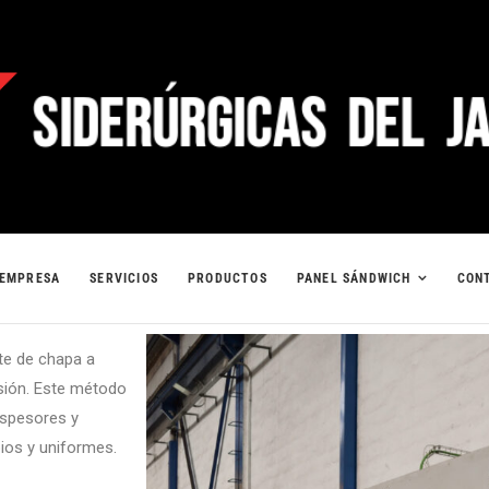
EMPRESA
SERVICIOS
PRODUCTOS
PANEL SÁNDWICH
CON
te de chapa a
isión. Este método
espesores y
ios y uniformes.